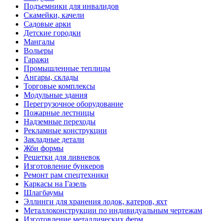
Подъемники для инвалидов
Скамейки, качели
Садовые арки
Детские городки
Мангалы
Вольеры
Гаражи
Промышленные теплицы
Ангары, склады
Торговые комплексы
Модульные здания
Перегрузочное оборудование
Пожарные лестницы
Надземные переходы
Рекламные конструкции
Закладные детали
Жби формы
Решетки для ливневок
Изготовление бункеров
Ремонт рам спецтехники
Каркасы на Газель
Шлагбаумы
Эллинги для хранения лодок, катеров, яхт
Металлоконструкции по индивидуальным чертежам
Изготовление металлических ферм